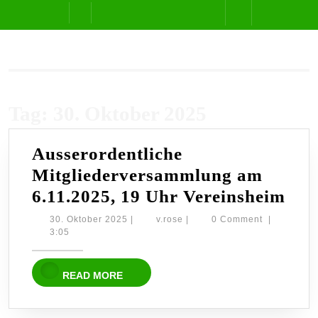
Skip
Open
to
content
Button
Tag:
30. Oktober 2025
Ausserordentliche
Mitgliederversammlung am
Aus
6.11.2025, 19 Uhr Vereinsheim
Mit
30.
v.rose
30. Oktober 2025
|
v.rose
|
0 Comment
|
Oktober
3:05
am
2025
6.1
READ
READ MORE
19
MORE
Uhr