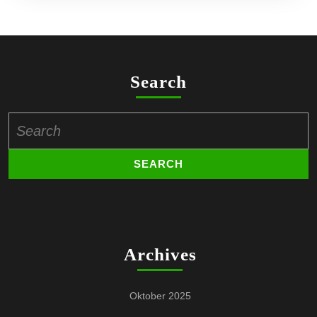
Ver
Search
Search
for:
Archives
Oktober 2025